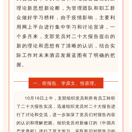
理论新思想新论断，为管理团队和职工群
众做好学习榜样，由于疫情影响，主要利
用网上平台进行集中学习和讨论宣讲，一
个多月来，支部党员对二十大报告提出的
新的理论和思想有了清晰的认识，结合实
际工作对未来酒店发展蓝图有了明确的把
握。
一、听报告、学原文、悟原理。
10月16日上午，支部组织党员和所有员工聆听
了二十大报告实况，迅速组织党员对二十大报告进
行了讨论和交流，进一步加深了党员们对报告内容
的认识和理解把握。组织党员对新修订的《中国共
产党章程》进行了原文学习，采取新旧对照学习的