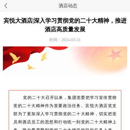
酒店动态
宾悦大酒店|深入学习贯彻党的二十大精神，推进
酒店高质量发展
时间：2024-03-31
党的二十大召开以来，集团党委把学习宣传贯彻
党的二十大精神作为首要政治任务。宾悦大酒店党支
部
为了更加深入学习贯彻党的二十大精神，切实把党
员和酒店员工的思想和行动统一到党的二十大精神上
来，把力量凝聚到党的二十大确定的目标任务上来，