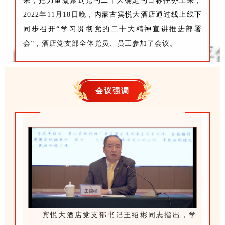
2022年11月18日晚，
内蒙古宾悦大酒店通过线上线下
同步召开
“
学习贯彻党的二十大精神宣讲推进部署
酒店党支部全体党员、员工参加了会议
会
”，
。
会议强调
宾悦大酒店党支部书记王绍彬同志指出，学