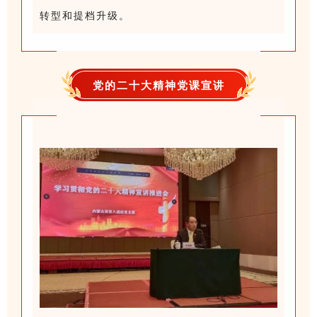
。
转型和提档升级
党的二十大精神党课宣讲