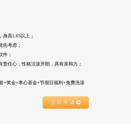
身高1.65以上；
优先考虑；
软件；
有责任心，性格活泼开朗，具有亲和力；
店龄+奖金+孝心基金+节假日福利+免费洗澡
立 即 申 请