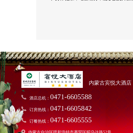
内蒙古宾悦大酒店
0471-6605588
酒店总机：
0471-6605842
订房热线：
0471-6605555
订餐热线：
内蒙古自治区呼和浩特市赛罕区昭乌达路52号