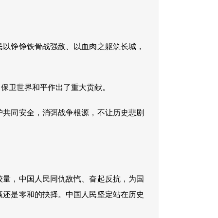
民以铮铮铁骨战强敌、以血肉之躯筑长城，
、保卫世界和平作出了重大贡献。
护共同安全，消弭战争根源，不让历史悲剧
较量，中国人民同仇敌忾、奋起反抗，为国
赢还是零和的抉择。中国人民坚定站在历史