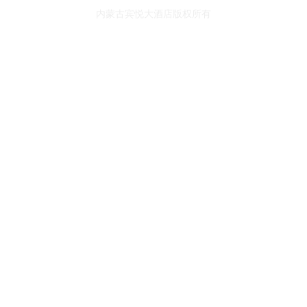
内蒙古宾悦大酒店版权所有