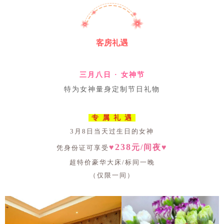
客房礼遇
三月八日 · 女神节
特为女神量身定制节日礼物
专 属 礼 遇
3月8日当天过生日的女神
238
♥
元/间夜
♥
凭身份证可享受
超特价
豪华大床/标间一晚
（仅限一间）